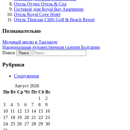
Отель Отдих Отель & Спа
Гостевой дом Royal Bay Apartments
Отель Royal Cove Hotel
Отель Thracian Cliffs Golf & Beach Resort
Познавательно
Медовый месяц в Таиланде
Национальная художественная галерея Болгарии
Поиск
Рубрики
Сооружения
Август 2026
Пн
Вт
Ср
Чт
Пт
Сб
Вс
1
2
3
4
5
6
7
8
9
10
11
12
13
14
15
16
17
18
19
20
21
22
23
24
25
26
27
28
29
30