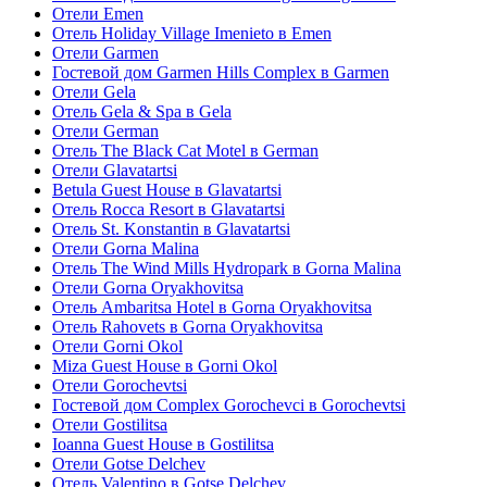
Отели Emen
Отель Holiday Village Imenieto в Emen
Отели Garmen
Гостевой дом Garmen Hills Complex в Garmen
Отели Gela
Отель Gela & Spa в Gela
Отели German
Отель The Black Cat Motel в German
Отели Glavatartsi
Betula Guest House в Glavatartsi
Отель Rocca Resort в Glavatartsi
Отель St. Konstantin в Glavatartsi
Отели Gorna Malina
Отель The Wind Mills Hydropark в Gorna Malina
Отели Gorna Oryakhovitsa
Отель Ambaritsa Hotel в Gorna Oryakhovitsa
Отель Rahovets в Gorna Oryakhovitsa
Отели Gorni Okol
Miza Guest House в Gorni Okol
Отели Gorochevtsi
Гостевой дом Complex Gorochevci в Gorochevtsi
Отели Gostilitsa
Ioanna Guest House в Gostilitsa
Отели Gotse Delchev
Отель Valentino в Gotse Delchev