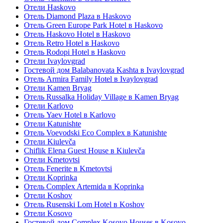
Отели Haskovo
Отель Diamond Plaza в Haskovo
Отель Green Europe Park Hotel в Haskovo
Отель Haskovo Hotel в Haskovo
Отель Retro Hotel в Haskovo
Отель Rodopi Hotel в Haskovo
Отели Ivaylovgrad
Гостевой дом Balabanovata Kashta в Ivaylovgrad
Отель Armira Family Hotel в Ivaylovgrad
Отели Kamen Bryag
Отель Russalka Holiday Village в Kamen Bryag
Отели Karlovo
Отель Yaev Hotel в Karlovo
Отели Katunishte
Отель Voevodski Eco Complex в Katunishte
Отели Kiulevča
Chiflik Elena Guest House в Kiulevča
Отели Kmetovtsi
Отель Fenerite в Kmetovtsi
Отели Koprinka
Отель Complex Artemida в Koprinka
Отели Koshov
Отель Rusenski Lom Hotel в Koshov
Отели Kosovo
Гостевой дом Complex Kosovo Houses в Kosovo