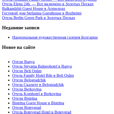
Отель Elena 24h. — Все включено в Золотых Песках
Balkandzhii Guest House в Априлцах
Гостевой дом Stefanina Guesthouse в Bozhentsi
Отель Berlin Green Park в Золотых Песках
Недавние записи
Национальная художественная галерея Болгарии
Новое на сайте
Отели Banya
Отель Stryama Balneohotel в Banya
Отели Beli Osŭm
Отель Family Hotel Bile в Beli Osŭm
Отели Belogradchik
Отель Скалите в Belogradchik
Отели Berkovitsa
Отель Komhotel в Berkovitsa
Отели Bistritsa
Bistritsa Guest House в Bistritsa
Отели Botevgrad
Отель Botevgrad Hotel в Botevgrad