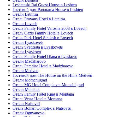
Отели Leshten
Leshtenski Rai Guest House в Leshten
Гостевой дом Panorama House в Leshten
Отели Letnitsa
Отель Provans Hotel в Letnitsa
Отели Lovech
Отель Family Hotel Varosha 2003 в Lovech
Отель Oazis Family Hotel в Lovech
Отель Park Hotel Stratesh в Lovech
Отели Lyaskovets
Отель Svetitsata в Lyaskovets
Отели Lyaskovo
Отель Family Hotel Diana в Lyaskovo
Отели Madzharovo
Отель Paradise Hotel в Madzharovo
Отели Medven
Гостевой дом The House on the Hill в Medven
Отели Momchilgrad
Отель MG Hotel Complex в Momchilgrad
Отели Montana
Отель Family Hotel Ring в Montana
Отель Vesta Hotel в Montana
Отели Natsovtsi
Отель Boliari Complex в Natsovtsi
Отели Ognyanovo