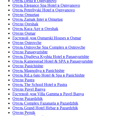
Отель Delta в Ognyanovo
Отель Elegance Spa Hotel в Ognyanovo
Отель Pеtreliyski Hotel в Ognyanovo
Отели Omurtag
Отель Zamak Inter в Omurtag
Отели Oreshak
Отель Каса Арт в Oreshak
Отели Osmar
Гостевой дом Osmarski Houses в Osmar
Отели Ostrovche
Отель Ostrovche Spa Complex в Ostrovche
Отели Panagyurishte
Отель Djudjeva Kyshta Hotel в Panagyurishte
Отель Kamengrad Hotel & SPA в Panagyurishte
Отели Panichishte
Отель Magnoliya в Panichishte
Отель RiLa 6ato Hotel & Spa в Panichishte
Отели Pastra
Отель The School Hotel в Pastra
Отели Pavel Banya
Гостевой дом Villa Gamma в Pavel Banya
Отели Pazardzhik
Отель Complex Fazanaria в Pazardzhik
Отель Grand Hotel Hebar в Pazardzhik
Отели Pernik