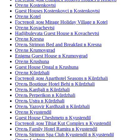
Отели Kostenkovtsi
Guest Houses Kostenkovci в Kostenkovtsi
Отели Kotel
Гостевой дом Mirage Holiday Village в Kotel
Отели Kovachevtsi
Hadjibulevata Guest House в Kovachevtsi
Отели Kresna
Отель Strimon Bed and Breakfast в Kresna
Отели Krumovgrad
Enigma Guest House в Krumovgrad
Отели Krushuna
Guest House Ongal в Krushuna
Отели Kŭrdzhali
Гостевой дом Aparthotel Seasons в Kŭrdzhali
Отель Boutique Hotel Behi в Kŭrdzhali
Отель Kardjali в Kŭrdzhali
Отель Perperikon в Kŭrdzhali
Отель Ustra в Kŭrdzhali
Отель Yazovir Kardhzali в Kŭrdzhali
Отели Kyustendil
Guest House Cheshmeto в Kyustendil
Гостевой дом Tihiat Kut Complex в Kyustendil
Отель Family Hotel Ramira в Kyustendil
Отель Strimon Spa Club Kyustendil в Kyustendil