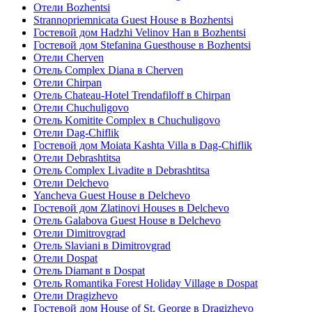
Отели Bozhentsi
Strannopriemnicata Guest House в Bozhentsi
Гостевой дом Hadzhi Velinov Han в Bozhentsi
Гостевой дом Stefanina Guesthouse в Bozhentsi
Отели Cherven
Отель Complex Diana в Cherven
Отели Chirpan
Отель Chateau-Hotel Trendafiloff в Chirpan
Отели Chuchuligovo
Отель Komitite Complex в Chuchuligovo
Отели Dag-Chiflik
Гостевой дом Moiata Kashta Villa в Dag-Chiflik
Отели Debrashtitsa
Отель Complex Livadite в Debrashtitsa
Отели Delchevo
Yancheva Guest House в Delchevo
Гостевой дом Zlatinovi Houses в Delchevo
Отель Galabova Guest House в Delchevo
Отели Dimitrovgrad
Отель Slaviani в Dimitrovgrad
Отели Dospat
Отель Diamant в Dospat
Отель Romantika Forest Holiday Village в Dospat
Отели Dragizhevo
Гостевой дом House of St. George в Dragizhevo