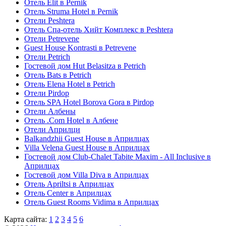
Отель Elit в Pernik
Отель Struma Hotel в Pernik
Отели Peshtera
Отель Спа-отель Хийт Комплекс в Peshtera
Отели Petrevene
Guest House Kontrasti в Petrevene
Отели Petrich
Гостевой дом Hut Belasitza в Petrich
Отель Bats в Petrich
Отель Elena Hotel в Petrich
Отели Pirdop
Отель SPA Hotel Borova Gora в Pirdop
Отели Албены
Отель .Com Hotel в Албене
Отели Априлци
Balkandzhii Guest House в Априлцах
Villa Velena Guest House в Априлцах
Гостевой дом Club-Chalet Tabite Maxim - All Inclusive в
Априлцах
Гостевой дом Villa Diva в Априлцах
Отель Apriltsi в Априлцах
Отель Center в Априлцах
Отель Guest Rooms Vidima в Априлцах
Карта сайта:
1
2
3
4
5
6