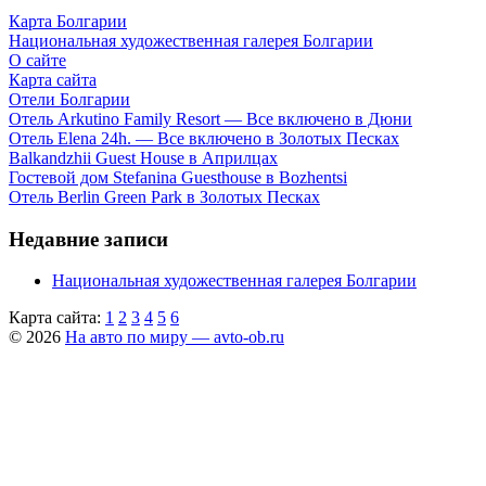
Карта Болгарии
Национальная художественная галерея Болгарии
О сайте
Карта сайта
Отели Болгарии
Отель Arkutino Family Resort — Все включено в Дюни
Отель Elena 24h. — Все включено в Золотых Песках
Balkandzhii Guest House в Априлцах
Гостевой дом Stefanina Guesthouse в Bozhentsi
Отель Berlin Green Park в Золотых Песках
Недавние записи
Национальная художественная галерея Болгарии
Карта сайта:
1
2
3
4
5
6
© 2026
На авто по миру — avto-ob.ru