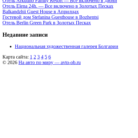
Отель Arkutino Family Resort — Все включено в Дюни
Отель Elena 24h. — Все включено в Золотых Песках
Balkandzhii Guest House в Априлцах
Гостевой дом Stefanina Guesthouse в Bozhentsi
Отель Berlin Green Park в Золотых Песках
Недавние записи
Национальная художественная галерея Болгарии
Карта сайта:
1
2
3
4
5
6
© 2026
На авто по миру — avto-ob.ru