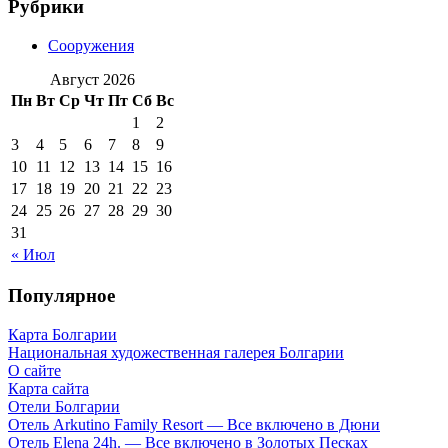
Рубрики
Сооружения
Август 2026
Пн
Вт
Ср
Чт
Пт
Сб
Вс
1
2
3
4
5
6
7
8
9
10
11
12
13
14
15
16
17
18
19
20
21
22
23
24
25
26
27
28
29
30
31
« Июл
Популярное
Карта Болгарии
Национальная художественная галерея Болгарии
О сайте
Карта сайта
Отели Болгарии
Отель Arkutino Family Resort — Все включено в Дюни
Отель Elena 24h. — Все включено в Золотых Песках