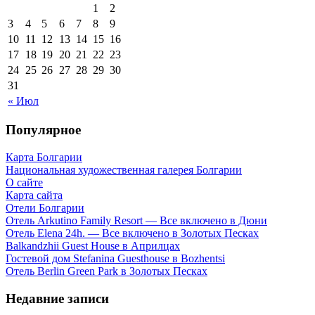
1
2
3
4
5
6
7
8
9
10
11
12
13
14
15
16
17
18
19
20
21
22
23
24
25
26
27
28
29
30
31
« Июл
Популярное
Карта Болгарии
Национальная художественная галерея Болгарии
О сайте
Карта сайта
Отели Болгарии
Отель Arkutino Family Resort — Все включено в Дюни
Отель Elena 24h. — Все включено в Золотых Песках
Balkandzhii Guest House в Априлцах
Гостевой дом Stefanina Guesthouse в Bozhentsi
Отель Berlin Green Park в Золотых Песках
Недавние записи