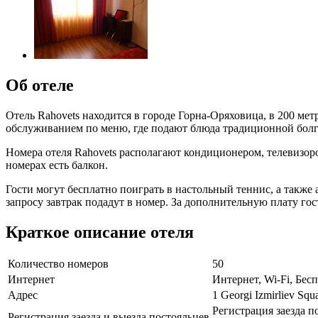
Об отеле
Отель Rahovets находится в городе Горна-Оряховица, в 200 метр
обслуживанием по меню, где подают блюда традиционной болг
Номера отеля Rahovets располагают кондиционером, телевизо
номерах есть балкон.
Гости могут бесплатно поиграть в настольный теннис, а также
запросу завтрак подадут в номер. За дополнительную плату го
Краткое описание отеля
Количество номеров
50
Интернет
Интернет, Wi-Fi, Бе
Адрес
1 Georgi Izmirliev Squ
Регистрация заезда по
Регистрация заезда и выезда постояльцев