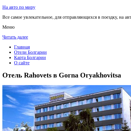
На авто по миру
Все самое увлекательное, для отправляющихся в поездку, на авт
Меню
Читать далее
Главная
Отели Болгарии
Карта Болгарии
О сайте
Отель Rahovets в Gorna Oryakhovitsa