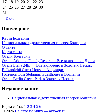
17
18
19
20
21
22
23
24
25
26
27
28
29
30
31
« Июл
Популярное
Карта Болгарии
Национальная художественная галерея Болгарии
О сайте
Карта сайта
Отели Болгарии
Отель Arkutino Family Resort — Все включено в Дюни
Отель Elena 24h. — Все включено в Золотых Песках
Balkandzhii Guest House в Априлцах
Гостевой дом Stefanina Guesthouse в Bozhentsi
Отель Berlin Green Park в Золотых Песках
Недавние записи
Национальная художественная галерея Болгарии
Карта сайта:
1
2
3
4
5
6
© 2026
На авто по миру — avto-ob.ru