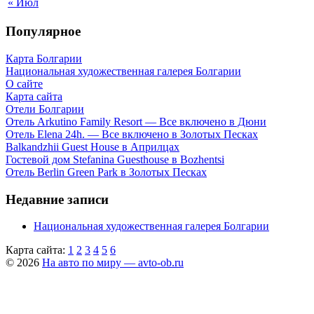
« Июл
Популярное
Карта Болгарии
Национальная художественная галерея Болгарии
О сайте
Карта сайта
Отели Болгарии
Отель Arkutino Family Resort — Все включено в Дюни
Отель Elena 24h. — Все включено в Золотых Песках
Balkandzhii Guest House в Априлцах
Гостевой дом Stefanina Guesthouse в Bozhentsi
Отель Berlin Green Park в Золотых Песках
Недавние записи
Национальная художественная галерея Болгарии
Карта сайта:
1
2
3
4
5
6
© 2026
На авто по миру — avto-ob.ru