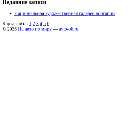
Недавние записи
Национальная художественная галерея Болгарии
Карта сайта:
1
2
3
4
5
6
© 2026
На авто по миру — avto-ob.ru