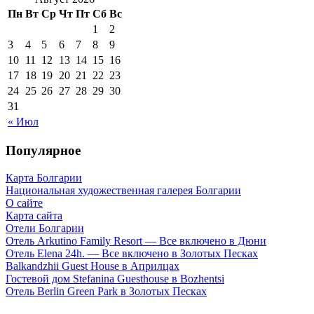
Пн
Вт
Ср
Чт
Пт
Сб
Вс
1
2
3
4
5
6
7
8
9
10
11
12
13
14
15
16
17
18
19
20
21
22
23
24
25
26
27
28
29
30
31
« Июл
Популярное
Карта Болгарии
Национальная художественная галерея Болгарии
О сайте
Карта сайта
Отели Болгарии
Отель Arkutino Family Resort — Все включено в Дюни
Отель Elena 24h. — Все включено в Золотых Песках
Balkandzhii Guest House в Априлцах
Гостевой дом Stefanina Guesthouse в Bozhentsi
Отель Berlin Green Park в Золотых Песках