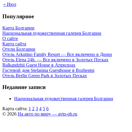
« Июл
Популярное
Карта Болгарии
Национальная художественная галерея Болгарии
О сайте
Карта сайта
Отели Болгарии
Отель Arkutino Family Resort — Все включено в Дюни
Отель Elena 24h. — Все включено в Золотых Песках
Balkandzhii Guest House в Априлцах
Гостевой дом Stefanina Guesthouse в Bozhentsi
Отель Berlin Green Park в Золотых Песках
Недавние записи
Национальная художественная галерея Болгарии
Карта сайта:
1
2
3
4
5
6
© 2026
На авто по миру — avto-ob.ru