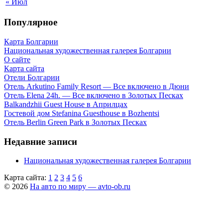
« Июл
Популярное
Карта Болгарии
Национальная художественная галерея Болгарии
О сайте
Карта сайта
Отели Болгарии
Отель Arkutino Family Resort — Все включено в Дюни
Отель Elena 24h. — Все включено в Золотых Песках
Balkandzhii Guest House в Априлцах
Гостевой дом Stefanina Guesthouse в Bozhentsi
Отель Berlin Green Park в Золотых Песках
Недавние записи
Национальная художественная галерея Болгарии
Карта сайта:
1
2
3
4
5
6
© 2026
На авто по миру — avto-ob.ru