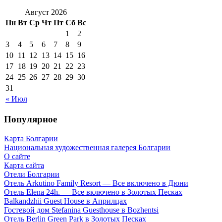
Август 2026
Пн
Вт
Ср
Чт
Пт
Сб
Вс
1
2
3
4
5
6
7
8
9
10
11
12
13
14
15
16
17
18
19
20
21
22
23
24
25
26
27
28
29
30
31
« Июл
Популярное
Карта Болгарии
Национальная художественная галерея Болгарии
О сайте
Карта сайта
Отели Болгарии
Отель Arkutino Family Resort — Все включено в Дюни
Отель Elena 24h. — Все включено в Золотых Песках
Balkandzhii Guest House в Априлцах
Гостевой дом Stefanina Guesthouse в Bozhentsi
Отель Berlin Green Park в Золотых Песках