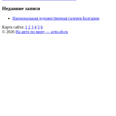
Недавние записи
Национальная художественная галерея Болгарии
Карта сайта:
1
2
3
4
5
6
© 2026
На авто по миру — avto-ob.ru