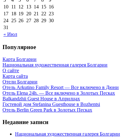
10
11
12
13
14
15
16
17
18
19
20
21
22
23
24
25
26
27
28
29
30
31
« Июл
Популярное
Карта Болгарии
Национальная художественная галерея Болгарии
О сайте
Карта сайта
Отели Болгарии
Отель Arkutino Family Resort — Все включено в Дюни
Отель Elena 24h. — Все включено в Золотых Песках
Balkandzhii Guest House в Априлцах
Гостевой дом Stefanina Guesthouse в Bozhentsi
Отель Berlin Green Park в Золотых Песках
Недавние записи
Национальная художественная галерея Болгарии