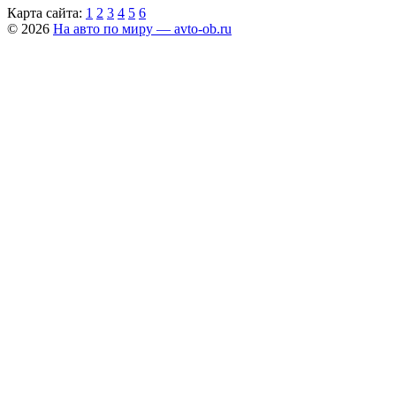
Карта сайта:
1
2
3
4
5
6
© 2026
На авто по миру — avto-ob.ru