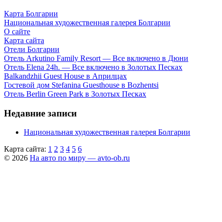
Карта Болгарии
Национальная художественная галерея Болгарии
О сайте
Карта сайта
Отели Болгарии
Отель Arkutino Family Resort — Все включено в Дюни
Отель Elena 24h. — Все включено в Золотых Песках
Balkandzhii Guest House в Априлцах
Гостевой дом Stefanina Guesthouse в Bozhentsi
Отель Berlin Green Park в Золотых Песках
Недавние записи
Национальная художественная галерея Болгарии
Карта сайта:
1
2
3
4
5
6
© 2026
На авто по миру — avto-ob.ru