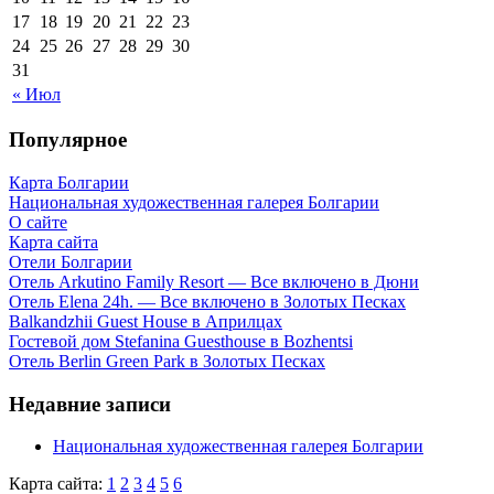
17
18
19
20
21
22
23
24
25
26
27
28
29
30
31
« Июл
Популярное
Карта Болгарии
Национальная художественная галерея Болгарии
О сайте
Карта сайта
Отели Болгарии
Отель Arkutino Family Resort — Все включено в Дюни
Отель Elena 24h. — Все включено в Золотых Песках
Balkandzhii Guest House в Априлцах
Гостевой дом Stefanina Guesthouse в Bozhentsi
Отель Berlin Green Park в Золотых Песках
Недавние записи
Национальная художественная галерея Болгарии
Карта сайта:
1
2
3
4
5
6