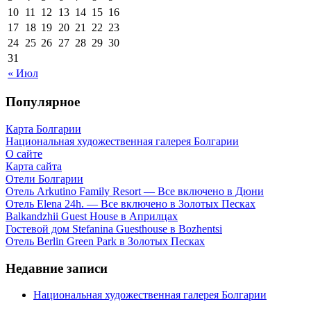
10
11
12
13
14
15
16
17
18
19
20
21
22
23
24
25
26
27
28
29
30
31
« Июл
Популярное
Карта Болгарии
Национальная художественная галерея Болгарии
О сайте
Карта сайта
Отели Болгарии
Отель Arkutino Family Resort — Все включено в Дюни
Отель Elena 24h. — Все включено в Золотых Песках
Balkandzhii Guest House в Априлцах
Гостевой дом Stefanina Guesthouse в Bozhentsi
Отель Berlin Green Park в Золотых Песках
Недавние записи
Национальная художественная галерея Болгарии