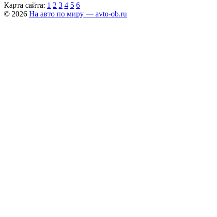
Карта сайта:
1
2
3
4
5
6
© 2026
На авто по миру — avto-ob.ru