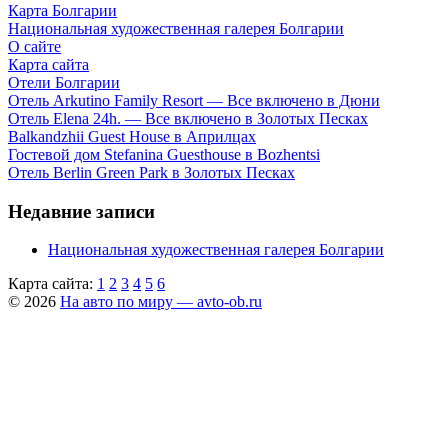
Карта Болгарии
Национальная художественная галерея Болгарии
О сайте
Карта сайта
Отели Болгарии
Отель Arkutino Family Resort — Все включено в Дюни
Отель Elena 24h. — Все включено в Золотых Песках
Balkandzhii Guest House в Априлцах
Гостевой дом Stefanina Guesthouse в Bozhentsi
Отель Berlin Green Park в Золотых Песках
Недавние записи
Национальная художественная галерея Болгарии
Карта сайта:
1
2
3
4
5
6
© 2026
На авто по миру — avto-ob.ru