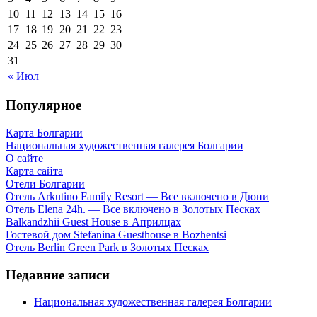
10
11
12
13
14
15
16
17
18
19
20
21
22
23
24
25
26
27
28
29
30
31
« Июл
Популярное
Карта Болгарии
Национальная художественная галерея Болгарии
О сайте
Карта сайта
Отели Болгарии
Отель Arkutino Family Resort — Все включено в Дюни
Отель Elena 24h. — Все включено в Золотых Песках
Balkandzhii Guest House в Априлцах
Гостевой дом Stefanina Guesthouse в Bozhentsi
Отель Berlin Green Park в Золотых Песках
Недавние записи
Национальная художественная галерея Болгарии