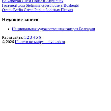
Balkandzhii Guest House в Априлцах
Гостевой дом Stefanina Guesthouse в Bozhentsi
Отель Berlin Green Park в Золотых Песках
Недавние записи
Национальная художественная галерея Болгарии
Карта сайта:
1
2
3
4
5
6
© 2026
На авто по миру — avto-ob.ru