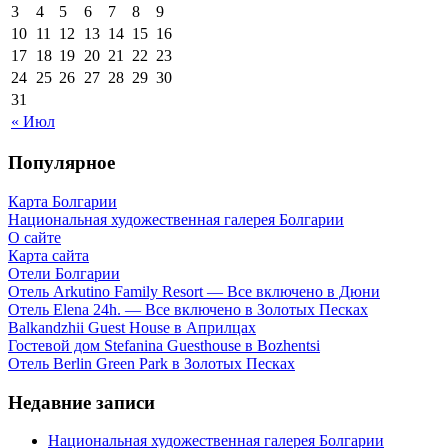
3
4
5
6
7
8
9
10
11
12
13
14
15
16
17
18
19
20
21
22
23
24
25
26
27
28
29
30
31
« Июл
Популярное
Карта Болгарии
Национальная художественная галерея Болгарии
О сайте
Карта сайта
Отели Болгарии
Отель Arkutino Family Resort — Все включено в Дюни
Отель Elena 24h. — Все включено в Золотых Песках
Balkandzhii Guest House в Априлцах
Гостевой дом Stefanina Guesthouse в Bozhentsi
Отель Berlin Green Park в Золотых Песках
Недавние записи
Национальная художественная галерея Болгарии