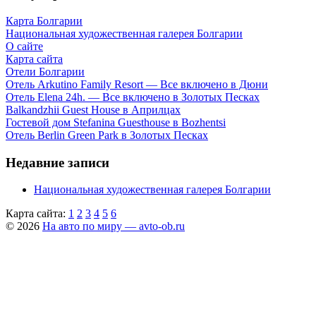
Карта Болгарии
Национальная художественная галерея Болгарии
О сайте
Карта сайта
Отели Болгарии
Отель Arkutino Family Resort — Все включено в Дюни
Отель Elena 24h. — Все включено в Золотых Песках
Balkandzhii Guest House в Априлцах
Гостевой дом Stefanina Guesthouse в Bozhentsi
Отель Berlin Green Park в Золотых Песках
Недавние записи
Национальная художественная галерея Болгарии
Карта сайта:
1
2
3
4
5
6
© 2026
На авто по миру — avto-ob.ru