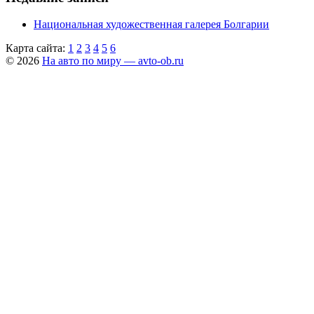
Национальная художественная галерея Болгарии
Карта сайта:
1
2
3
4
5
6
© 2026
На авто по миру — avto-ob.ru