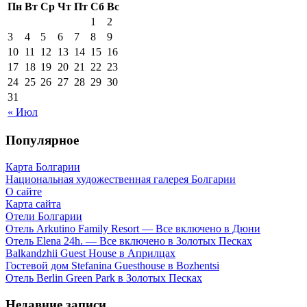
Пн
Вт
Ср
Чт
Пт
Сб
Вс
1
2
3
4
5
6
7
8
9
10
11
12
13
14
15
16
17
18
19
20
21
22
23
24
25
26
27
28
29
30
31
« Июл
Популярное
Карта Болгарии
Национальная художественная галерея Болгарии
О сайте
Карта сайта
Отели Болгарии
Отель Arkutino Family Resort — Все включено в Дюни
Отель Elena 24h. — Все включено в Золотых Песках
Balkandzhii Guest House в Априлцах
Гостевой дом Stefanina Guesthouse в Bozhentsi
Отель Berlin Green Park в Золотых Песках
Недавние записи