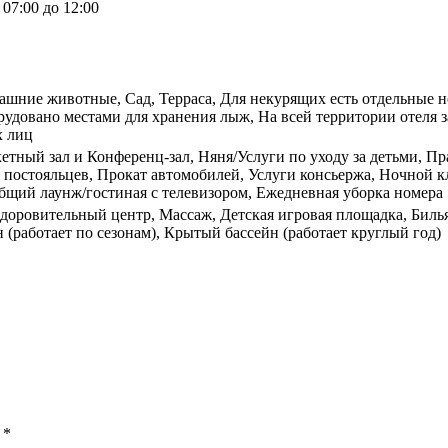
07:00 до 12:00
ашние животные, Сад, Терраса, Для некурящих есть отдельные н
удовано местами для хранения лыж, На всей территории отеля 
х лиц
кетный зал и Конференц-зал, Няня/Услуги по уходу за детьми, 
 постояльцев, Прокат автомобилей, Услуги консьержа, Ночной к
бщий лаунж/гостиная с телевизором, Ежедневная уборка номера
здоровительный центр, Массаж, Детская игровая площадка, Биль
 (работает по сезонам), Крытый бассейн (работает круглый год)
ы
*