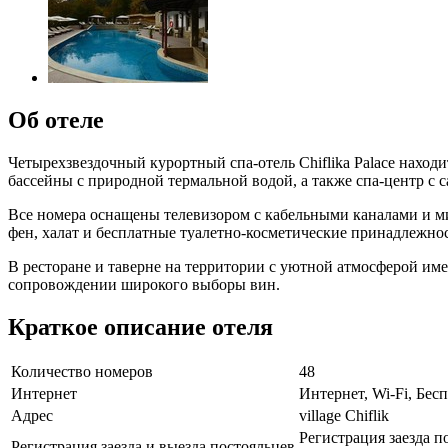
Об отеле
Четырехзвездочный курортный спа-отель Chiflika Palace наход
бассейны с природной термальной водой, а также спа-центр с с
Все номера оснащены телевизором с кабельными каналами и ми
фен, халат и бесплатные туалетно-косметические принадлежно
В ресторане и таверне на территории с уютной атмосферой име
сопровождении широкого выборы вин.
Краткое описание отеля
Количество номеров
48
Интернет
Интернет, Wi-Fi, Бе
Адрес
village Chiflik
Регистрация заезда по
Регистрация заезда и выезда постояльцев