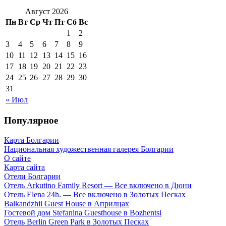
Август 2026
Пн
Вт
Ср
Чт
Пт
Сб
Вс
1
2
3
4
5
6
7
8
9
10
11
12
13
14
15
16
17
18
19
20
21
22
23
24
25
26
27
28
29
30
31
« Июл
Популярное
Карта Болгарии
Национальная художественная галерея Болгарии
О сайте
Карта сайта
Отели Болгарии
Отель Arkutino Family Resort — Все включено в Дюни
Отель Elena 24h. — Все включено в Золотых Песках
Balkandzhii Guest House в Априлцах
Гостевой дом Stefanina Guesthouse в Bozhentsi
Отель Berlin Green Park в Золотых Песках