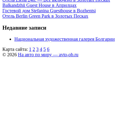
Balkandzhii Guest House в Априлцах
Гостевой дом Stefanina Guesthouse в Bozhentsi
Отель Berlin Green Park в Золотых Песках
Недавние записи
Национальная художественная галерея Болгарии
Карта сайта:
1
2
3
4
5
6
© 2026
На авто по миру — avto-ob.ru