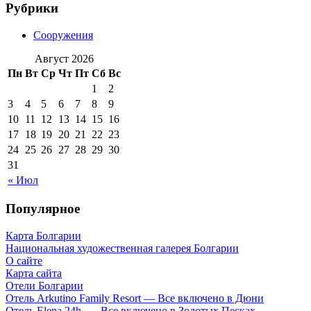
Рубрики
Сооружения
Август 2026
Пн
Вт
Ср
Чт
Пт
Сб
Вс
1
2
3
4
5
6
7
8
9
10
11
12
13
14
15
16
17
18
19
20
21
22
23
24
25
26
27
28
29
30
31
« Июл
Популярное
Карта Болгарии
Национальная художественная галерея Болгарии
О сайте
Карта сайта
Отели Болгарии
Отель Arkutino Family Resort — Все включено в Дюни
Отель Elena 24h. — Все включено в Золотых Песках