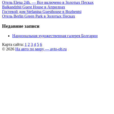
Отель Elena 24h. — Все включено в Золотых Песках
Balkandzhii Guest House в Априлцах
Гостевой дом Stefanina Guesthouse в Bozhentsi
Отель Berlin Green Park в Золотых Песках
Недавние записи
Национальная художественная галерея Болгарии
Карта сайта:
1
2
3
4
5
6
© 2026
На авто по миру — avto-ob.ru