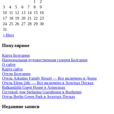
1
2
3
4
5
6
7
8
9
10
11
12
13
14
15
16
17
18
19
20
21
22
23
24
25
26
27
28
29
30
31
« Июл
Популярное
Карта Болгарии
Национальная художественная галерея Болгарии
О сайте
Карта сайта
Отели Болгарии
Отель Arkutino Family Resort — Все включено в Дюни
Отель Elena 24h. — Все включено в Золотых Песках
Balkandzhii Guest House в Априлцах
Гостевой дом Stefanina Guesthouse в Bozhentsi
Отель Berlin Green Park в Золотых Песках
Недавние записи