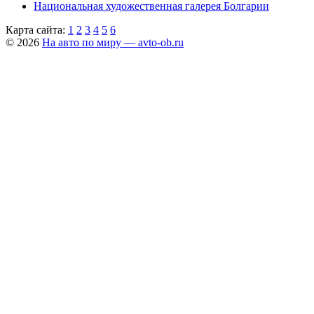
Национальная художественная галерея Болгарии
Карта сайта:
1
2
3
4
5
6
© 2026
На авто по миру — avto-ob.ru