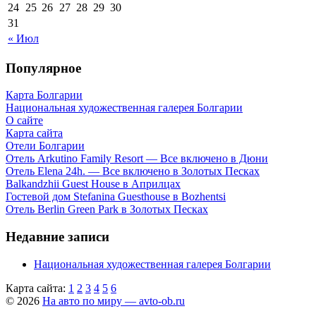
24
25
26
27
28
29
30
31
« Июл
Популярное
Карта Болгарии
Национальная художественная галерея Болгарии
О сайте
Карта сайта
Отели Болгарии
Отель Arkutino Family Resort — Все включено в Дюни
Отель Elena 24h. — Все включено в Золотых Песках
Balkandzhii Guest House в Априлцах
Гостевой дом Stefanina Guesthouse в Bozhentsi
Отель Berlin Green Park в Золотых Песках
Недавние записи
Национальная художественная галерея Болгарии
Карта сайта:
1
2
3
4
5
6
© 2026
На авто по миру — avto-ob.ru