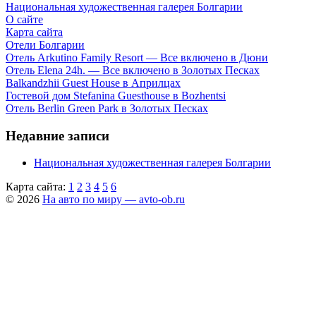
Национальная художественная галерея Болгарии
О сайте
Карта сайта
Отели Болгарии
Отель Arkutino Family Resort — Все включено в Дюни
Отель Elena 24h. — Все включено в Золотых Песках
Balkandzhii Guest House в Априлцах
Гостевой дом Stefanina Guesthouse в Bozhentsi
Отель Berlin Green Park в Золотых Песках
Недавние записи
Национальная художественная галерея Болгарии
Карта сайта:
1
2
3
4
5
6
© 2026
На авто по миру — avto-ob.ru