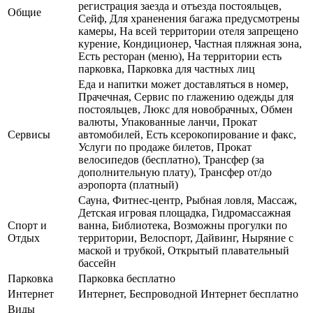
регистрация заезда и отъезда постояльцев,
Общие
Сейф, Для храненения багажа предусмотрены
камеры, На всей территории отеля запрещено
курение, Кондиционер, Частная пляжная зона,
Есть ресторан (меню), На территории есть
парковка, Парковка для частных лиц
Еда и напитки может доставляться в номер,
Прачечная, Сервис по глажению одежды для
постояльцев, Люкс для новобрачных, Обмен
валюты, Упакованные ланчи, Прокат
Сервисы
автомобилей, Есть ксерокопирование и факс,
Услуги по продаже билетов, Прокат
велосипедов (бесплатно), Трансфер (за
дополнительную плату), Трансфер от/до
аэропорта (платный)
Сауна, Фитнес-центр, Рыбная ловля, Массаж,
Детская игровая площадка, Гидромассажная
Спорт и
ванна, Библиотека, Возможны прогулки по
Отдых
территории, Велоспорт, Дайвинг, Ныряние с
маской и трубкой, Открытый плавательный
бассейн
Парковка
Парковка бесплатно
Интернет
Интернет, Беспроводной Интернет бесплатно
Виды