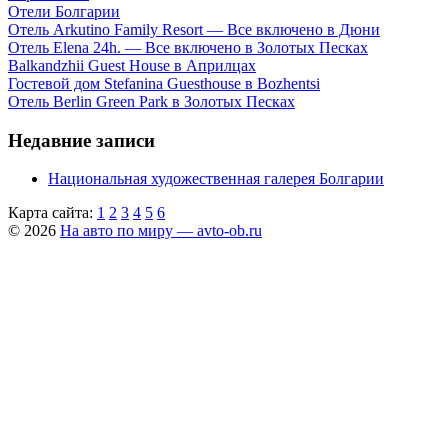
Отели Болгарии
Отель Arkutino Family Resort — Все включено в Дюни
Отель Elena 24h. — Все включено в Золотых Песках
Balkandzhii Guest House в Априлцах
Гостевой дом Stefanina Guesthouse в Bozhentsi
Отель Berlin Green Park в Золотых Песках
Недавние записи
Национальная художественная галерея Болгарии
Карта сайта:
1
2
3
4
5
6
© 2026
На авто по миру — avto-ob.ru