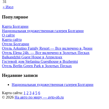
31
« Июл
Популярное
Карта Болгарии
Национальная художественная галерея Болгарии
О сайте
Карта сайта
Отели Болгарии
Отель Arkutino Family Resort — Все включено в Дюни
Отель Elena 24h. — Все включено в Золотых Песках
Balkandzhii Guest House в Априлцах
Гостевой дом Stefanina Guesthouse в Bozhentsi
Отель Berlin Green Park в Золотых Песках
Недавние записи
Национальная художественная галерея Болгарии
Карта сайта:
1
2
3
4
5
6
© 2026
На авто по миру — avto-ob.ru