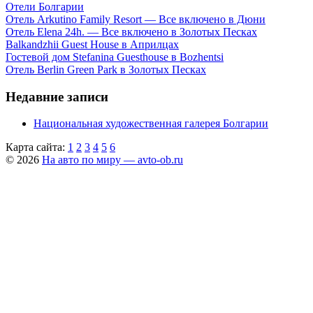
Отели Болгарии
Отель Arkutino Family Resort — Все включено в Дюни
Отель Elena 24h. — Все включено в Золотых Песках
Balkandzhii Guest House в Априлцах
Гостевой дом Stefanina Guesthouse в Bozhentsi
Отель Berlin Green Park в Золотых Песках
Недавние записи
Национальная художественная галерея Болгарии
Карта сайта:
1
2
3
4
5
6
© 2026
На авто по миру — avto-ob.ru