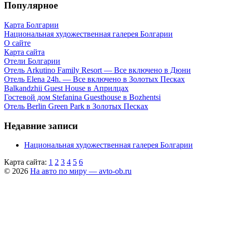
Популярное
Карта Болгарии
Национальная художественная галерея Болгарии
О сайте
Карта сайта
Отели Болгарии
Отель Arkutino Family Resort — Все включено в Дюни
Отель Elena 24h. — Все включено в Золотых Песках
Balkandzhii Guest House в Априлцах
Гостевой дом Stefanina Guesthouse в Bozhentsi
Отель Berlin Green Park в Золотых Песках
Недавние записи
Национальная художественная галерея Болгарии
Карта сайта:
1
2
3
4
5
6
© 2026
На авто по миру — avto-ob.ru