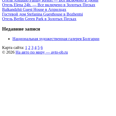
Отель Arkutino Family Resort — Все включено в Дюни
Отель Elena 24h. — Все включено в Золотых Песках
Balkandzhii Guest House в Априлцах
Гостевой дом Stefanina Guesthouse в Bozhentsi
Отель Berlin Green Park в Золотых Песках
Недавние записи
Национальная художественная галерея Болгарии
Карта сайта:
1
2
3
4
5
6
© 2026
На авто по миру — avto-ob.ru