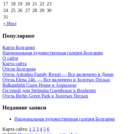
17
18
19
20
21
22
23
24
25
26
27
28
29
30
31
« Июл
Популярное
Карта Болгарии
Национальная художественная галерея Болгарии
О сайте
Карта сайта
Отели Болгарии
Отель Arkutino Family Resort — Все включено в Дюни
Отель Elena 24h. — Все включено в Золотых Песках
Balkandzhii Guest House в Априлцах
Гостевой дом Stefanina Guesthouse в Bozhentsi
Отель Berlin Green Park в Золотых Песках
Недавние записи
Национальная художественная галерея Болгарии
Карта сайта:
1
2
3
4
5
6