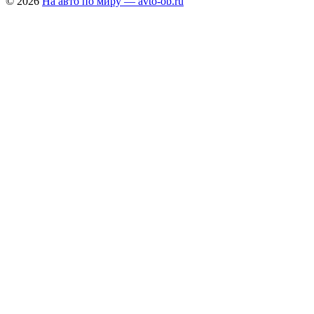
© 2026
На авто по миру — avto-ob.ru