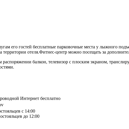
слугам его гостей бесплатные парковочные места у лыжного подъ
 на территории отеля.Фитнес-центр можно посещать за дополните
м распоряжении балкон, телевизор с плоским экраном, транслир
остями.
спроводной Интернет бесплатно
ov
остояльцев с 14:00
остояльцев до 12:00