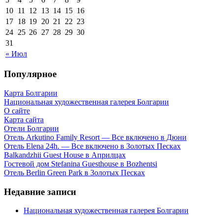
10
11
12
13
14
15
16
17
18
19
20
21
22
23
24
25
26
27
28
29
30
31
« Июл
Популярное
Карта Болгарии
Национальная художественная галерея Болгарии
О сайте
Карта сайта
Отели Болгарии
Отель Arkutino Family Resort — Все включено в Дюни
Отель Elena 24h. — Все включено в Золотых Песках
Balkandzhii Guest House в Априлцах
Гостевой дом Stefanina Guesthouse в Bozhentsi
Отель Berlin Green Park в Золотых Песках
Недавние записи
Национальная художественная галерея Болгарии