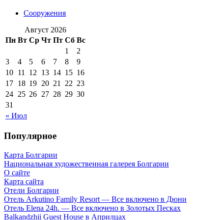
Сооружения
Август 2026
Пн
Вт
Ср
Чт
Пт
Сб
Вс
1
2
3
4
5
6
7
8
9
10
11
12
13
14
15
16
17
18
19
20
21
22
23
24
25
26
27
28
29
30
31
« Июл
Популярное
Карта Болгарии
Национальная художественная галерея Болгарии
О сайте
Карта сайта
Отели Болгарии
Отель Arkutino Family Resort — Все включено в Дюни
Отель Elena 24h. — Все включено в Золотых Песках
Balkandzhii Guest House в Априлцах