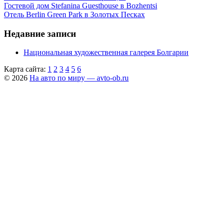
Гостевой дом Stefanina Guesthouse в Bozhentsi
Отель Berlin Green Park в Золотых Песках
Недавние записи
Национальная художественная галерея Болгарии
Карта сайта:
1
2
3
4
5
6
© 2026
На авто по миру — avto-ob.ru