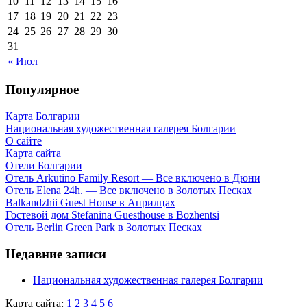
10
11
12
13
14
15
16
17
18
19
20
21
22
23
24
25
26
27
28
29
30
31
« Июл
Популярное
Карта Болгарии
Национальная художественная галерея Болгарии
О сайте
Карта сайта
Отели Болгарии
Отель Arkutino Family Resort — Все включено в Дюни
Отель Elena 24h. — Все включено в Золотых Песках
Balkandzhii Guest House в Априлцах
Гостевой дом Stefanina Guesthouse в Bozhentsi
Отель Berlin Green Park в Золотых Песках
Недавние записи
Национальная художественная галерея Болгарии
Карта сайта:
1
2
3
4
5
6