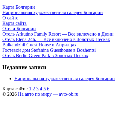
Карта Болгарии
Национальная художественная галерея Болгарии
О сайте
Карта сайта
Отели Болгарии
Отель Arkutino Family Resort — Все включено в Дюни
Отель Elena 24h. — Все включено в Золотых Песках
Balkandzhii Guest House в Априлцах
Гостевой дом Stefanina Guesthouse в Bozhentsi
Отель Berlin Green Park в Золотых Песках
Недавние записи
Национальная художественная галерея Болгарии
Карта сайта:
1
2
3
4
5
6
© 2026
На авто по миру — avto-ob.ru