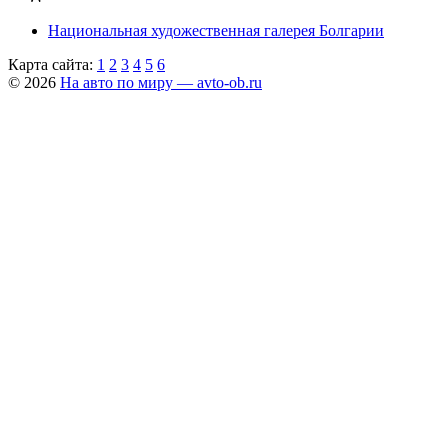
Национальная художественная галерея Болгарии
Карта сайта:
1
2
3
4
5
6
© 2026
На авто по миру — avto-ob.ru