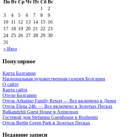
Пн
Вт
Ср
Чт
Пт
Сб
Вс
1
2
3
4
5
6
7
8
9
10
11
12
13
14
15
16
17
18
19
20
21
22
23
24
25
26
27
28
29
30
31
« Июл
Популярное
Карта Болгарии
Национальная художественная галерея Болгарии
О сайте
Карта сайта
Отели Болгарии
Отель Arkutino Family Resort — Все включено в Дюни
Отель Elena 24h. — Все включено в Золотых Песках
Balkandzhii Guest House в Априлцах
Гостевой дом Stefanina Guesthouse в Bozhentsi
Отель Berlin Green Park в Золотых Песках
Недавние записи