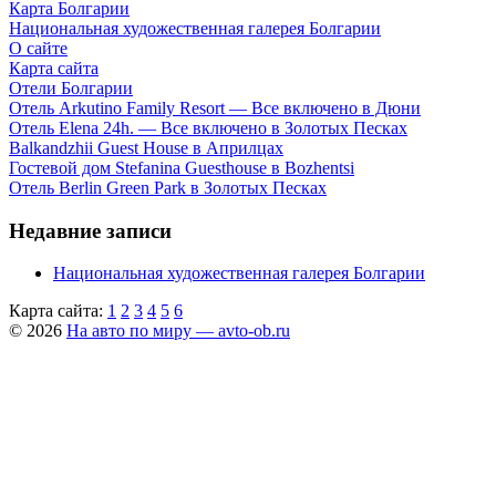
Карта Болгарии
Национальная художественная галерея Болгарии
О сайте
Карта сайта
Отели Болгарии
Отель Arkutino Family Resort — Все включено в Дюни
Отель Elena 24h. — Все включено в Золотых Песках
Balkandzhii Guest House в Априлцах
Гостевой дом Stefanina Guesthouse в Bozhentsi
Отель Berlin Green Park в Золотых Песках
Недавние записи
Национальная художественная галерея Болгарии
Карта сайта:
1
2
3
4
5
6
© 2026
На авто по миру — avto-ob.ru