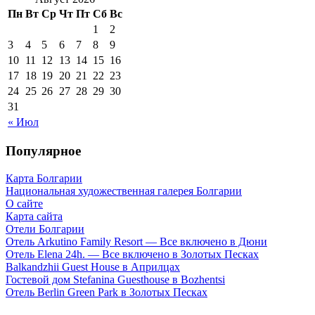
Пн
Вт
Ср
Чт
Пт
Сб
Вс
1
2
3
4
5
6
7
8
9
10
11
12
13
14
15
16
17
18
19
20
21
22
23
24
25
26
27
28
29
30
31
« Июл
Популярное
Карта Болгарии
Национальная художественная галерея Болгарии
О сайте
Карта сайта
Отели Болгарии
Отель Arkutino Family Resort — Все включено в Дюни
Отель Elena 24h. — Все включено в Золотых Песках
Balkandzhii Guest House в Априлцах
Гостевой дом Stefanina Guesthouse в Bozhentsi
Отель Berlin Green Park в Золотых Песках