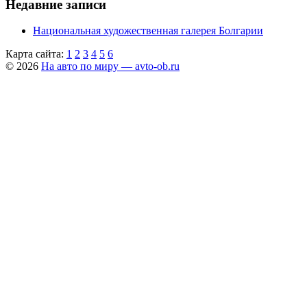
Недавние записи
Национальная художественная галерея Болгарии
Карта сайта:
1
2
3
4
5
6
© 2026
На авто по миру — avto-ob.ru