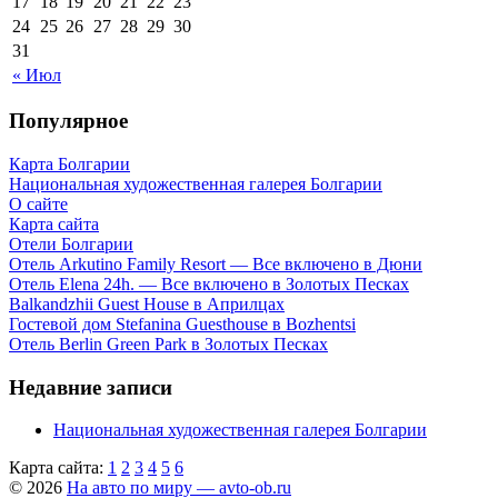
17
18
19
20
21
22
23
24
25
26
27
28
29
30
31
« Июл
Популярное
Карта Болгарии
Национальная художественная галерея Болгарии
О сайте
Карта сайта
Отели Болгарии
Отель Arkutino Family Resort — Все включено в Дюни
Отель Elena 24h. — Все включено в Золотых Песках
Balkandzhii Guest House в Априлцах
Гостевой дом Stefanina Guesthouse в Bozhentsi
Отель Berlin Green Park в Золотых Песках
Недавние записи
Национальная художественная галерея Болгарии
Карта сайта:
1
2
3
4
5
6
© 2026
На авто по миру — avto-ob.ru