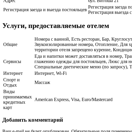
Адрес
бул. Витоша 21
Регистрация заезда п
Регистрация заезда и выезда постояльцев
Регистрация выезда с 
Услуги, предоставляемые отелем
Номера с ванной, Есть ресторан, Бар, Круглосу
Общие
Звукоизолированные номера, Отопление, Для х
территории отеля запрещено курение, Кондици
Еда и напитки может доставляться в номер, Тран
Сервисы
глажению одежды для постояльцев, Люкс для но
Специальные диетические меню (по запросу), Т
Интернет
Интернет, Wi-Fi
Спорт и
Массаж
Отдых
Виды
принимаемых
American Express, Visa, Euro/Mastercard
кредитных
карт
Добавить комментарий
Ваш e-mail не будет опубликован.
Обязательные поля помечен