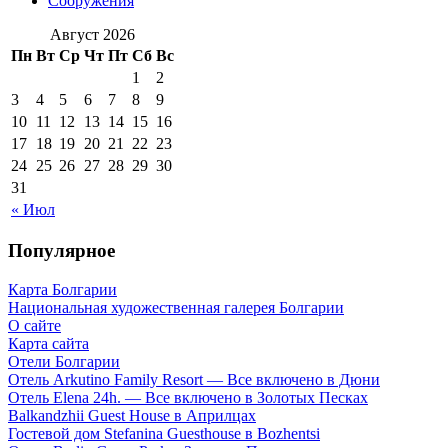
Сооружения
Август 2026
Пн
Вт
Ср
Чт
Пт
Сб
Вс
1
2
3
4
5
6
7
8
9
10
11
12
13
14
15
16
17
18
19
20
21
22
23
24
25
26
27
28
29
30
31
« Июл
Популярное
Карта Болгарии
Национальная художественная галерея Болгарии
О сайте
Карта сайта
Отели Болгарии
Отель Arkutino Family Resort — Все включено в Дюни
Отель Elena 24h. — Все включено в Золотых Песках
Balkandzhii Guest House в Априлцах
Гостевой дом Stefanina Guesthouse в Bozhentsi