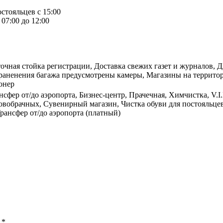
остояльцев с 15:00
07:00 до 12:00
точная стойка регистрации, Доставка свежих газет и журналов, 
раненения багажа предусмотрены камеры, Магазины на территор
онер
сфер от/до аэропорта, Бизнес-центр, Прачечная, Химчистка, V.I.
вобрачных, Сувенирный магазин, Чистка обуви для постояльцев,
рансфер от/до аэропорта (платный)
ы
*