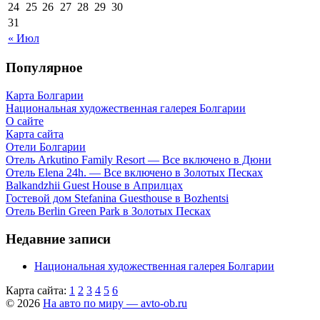
24
25
26
27
28
29
30
31
« Июл
Популярное
Карта Болгарии
Национальная художественная галерея Болгарии
О сайте
Карта сайта
Отели Болгарии
Отель Arkutino Family Resort — Все включено в Дюни
Отель Elena 24h. — Все включено в Золотых Песках
Balkandzhii Guest House в Априлцах
Гостевой дом Stefanina Guesthouse в Bozhentsi
Отель Berlin Green Park в Золотых Песках
Недавние записи
Национальная художественная галерея Болгарии
Карта сайта:
1
2
3
4
5
6
© 2026
На авто по миру — avto-ob.ru