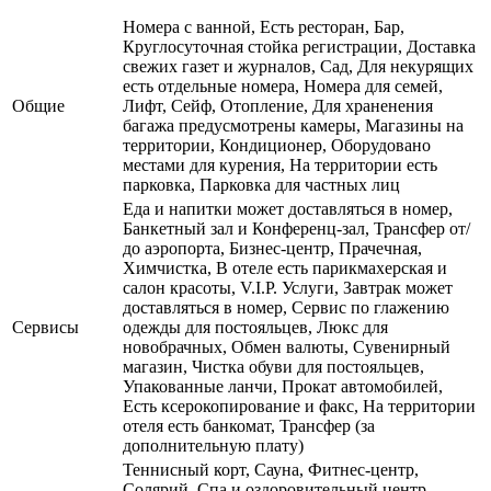
Номера с ванной, Есть ресторан, Бар,
Круглосуточная стойка регистрации, Доставка
свежих газет и журналов, Сад, Для некурящих
есть отдельные номера, Номера для семей,
Общие
Лифт, Сейф, Отопление, Для храненения
багажа предусмотрены камеры, Магазины на
территории, Кондиционер, Оборудовано
местами для курения, На территории есть
парковка, Парковка для частных лиц
Еда и напитки может доставляться в номер,
Банкетный зал и Конференц-зал, Трансфер от/
до аэропорта, Бизнес-центр, Прачечная,
Химчистка, В отеле есть парикмахерская и
салон красоты, V.I.P. Услуги, Завтрак может
доставляться в номер, Сервис по глажению
Сервисы
одежды для постояльцев, Люкс для
новобрачных, Обмен валюты, Сувенирный
магазин, Чистка обуви для постояльцев,
Упакованные ланчи, Прокат автомобилей,
Есть ксерокопирование и факс, На территории
отеля есть банкомат, Трансфер (за
дополнительную плату)
Теннисный корт, Сауна, Фитнес-центр,
Солярий, Спа и оздоровительный центр,