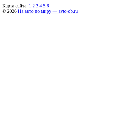
Карта сайта:
1
2
3
4
5
6
© 2026
На авто по миру — avto-ob.ru