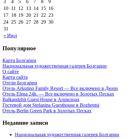
3
4
5
6
7
8
9
10
11
12
13
14
15
16
17
18
19
20
21
22
23
24
25
26
27
28
29
30
31
« Июл
Популярное
Карта Болгарии
Национальная художественная галерея Болгарии
О сайте
Карта сайта
Отели Болгарии
Отель Arkutino Family Resort — Все включено в Дюни
Отель Elena 24h. — Все включено в Золотых Песках
Balkandzhii Guest House в Априлцах
Гостевой дом Stefanina Guesthouse в Bozhentsi
Отель Berlin Green Park в Золотых Песках
Недавние записи
Национальная художественная галерея Болгарии