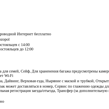
спроводной Интернет бесплатно
Sozopol
остояльцев с 14:00
остояльцев до 12:00
ера для семей, Сейф, Для храненения багажа предусмотрены кам
ет Wi-Fi
а, Дайвинг, Верховая езда, Ныряние с маской и трубкой, Открыт
трак может доставляться в номер, Сервис по глажению одежды д
ьная регистрация заезда/отъезда, Трансфер (за дополнительную 
тно