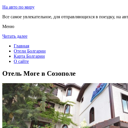
На авто по миру
Все самое увлекательное, для отправляющихся в поездку, на авт
Меню
Читать далее
Главная
Отели Болгарии
Карта Болгарии
О сайте
Отель More в Созополе