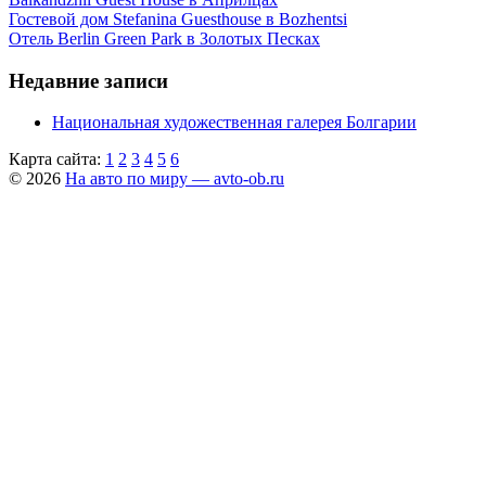
Гостевой дом Stefanina Guesthouse в Bozhentsi
Отель Berlin Green Park в Золотых Песках
Недавние записи
Национальная художественная галерея Болгарии
Карта сайта:
1
2
3
4
5
6
© 2026
На авто по миру — avto-ob.ru