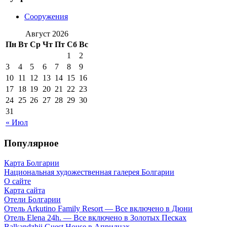
Сооружения
Август 2026
Пн
Вт
Ср
Чт
Пт
Сб
Вс
1
2
3
4
5
6
7
8
9
10
11
12
13
14
15
16
17
18
19
20
21
22
23
24
25
26
27
28
29
30
31
« Июл
Популярное
Карта Болгарии
Национальная художественная галерея Болгарии
О сайте
Карта сайта
Отели Болгарии
Отель Arkutino Family Resort — Все включено в Дюни
Отель Elena 24h. — Все включено в Золотых Песках
Balkandzhii Guest House в Априлцах