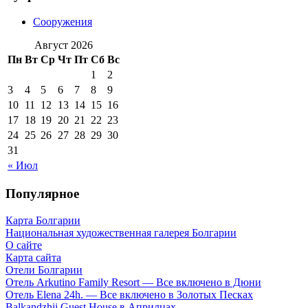
Сооружения
Август 2026
Пн
Вт
Ср
Чт
Пт
Сб
Вс
1
2
3
4
5
6
7
8
9
10
11
12
13
14
15
16
17
18
19
20
21
22
23
24
25
26
27
28
29
30
31
« Июл
Популярное
Карта Болгарии
Национальная художественная галерея Болгарии
О сайте
Карта сайта
Отели Болгарии
Отель Arkutino Family Resort — Все включено в Дюни
Отель Elena 24h. — Все включено в Золотых Песках
Balkandzhii Guest House в Априлцах