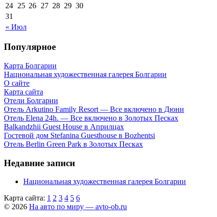
24
25
26
27
28
29
30
31
« Июл
Популярное
Карта Болгарии
Национальная художественная галерея Болгарии
О сайте
Карта сайта
Отели Болгарии
Отель Arkutino Family Resort — Все включено в Дюни
Отель Elena 24h. — Все включено в Золотых Песках
Balkandzhii Guest House в Априлцах
Гостевой дом Stefanina Guesthouse в Bozhentsi
Отель Berlin Green Park в Золотых Песках
Недавние записи
Национальная художественная галерея Болгарии
Карта сайта:
1
2
3
4
5
6
© 2026
На авто по миру — avto-ob.ru