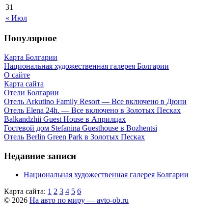
31
« Июл
Популярное
Карта Болгарии
Национальная художественная галерея Болгарии
О сайте
Карта сайта
Отели Болгарии
Отель Arkutino Family Resort — Все включено в Дюни
Отель Elena 24h. — Все включено в Золотых Песках
Balkandzhii Guest House в Априлцах
Гостевой дом Stefanina Guesthouse в Bozhentsi
Отель Berlin Green Park в Золотых Песках
Недавние записи
Национальная художественная галерея Болгарии
Карта сайта:
1
2
3
4
5
6
© 2026
На авто по миру — avto-ob.ru